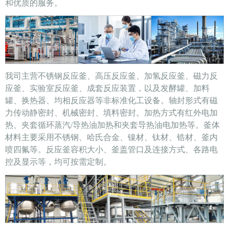
和优质的服务。
我司主营不锈钢反应釜、高压反应釜、加氢反应釜、磁力反
应釜、实验室反应釜、成套反应装置，以及发酵罐、加料
罐、换热器、均相反应器等非标准化工设备。轴封形式有磁
力传动静密封、机械密封、填料密封。加热方式有红外电加
热、夹套循环蒸汽/导热油加热和夹套导热油电加热等。釜体
材料主要采用不锈钢、哈氏合金、镍材、钛材、锆材、釜内
喷四氟等。反应釜容积大小、釜盖管口及连接方式、各路电
控及显示等，均可按需定制。