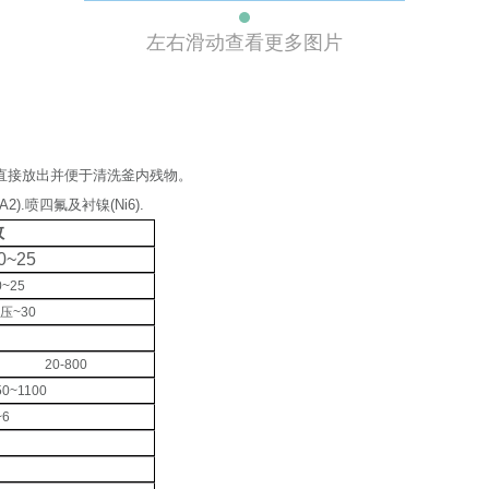
左右滑动查看更多图片
直接放出并便于清洗釜内残物。
A2).
喷四氟及衬镍
(Ni6).
数
0~25
0~25
负压
~30
20-800
50~1100
~6