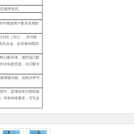
。
确定搅拌形式。
亦可根据用户要求采用防
32168
（
321
），并可根
哈氏合金、反应釜内喷四
加料口配丝堵，测控温口配
釜内冷却盘管进、出口配水
无级调速功能，加热功率可
拌桨叶、及增加其它附助装
等）等有特殊要求，可完全