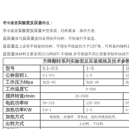
实验室反应釜
带冷凝器
特点：
实验室反应釜
带冷凝器
外型美观，结构紧凑，操作方便。
反应釜
反应釜
体与
盖间采用快开结构，可快速打开釜盖。
反应釜
盖上设有手摇旋转结构，可绕水平线旋转大于
120°
角，可将釜内物料
反应釜
体材料主要采用
1Cr18Ni9Ti
不锈钢
.
并可根据不同介质要求制作钛材
(T
升降翻转系列实验室反应釜规格及技术参
型号
0.1~0.5
1~5
1
公称容积
L
0.1~0.5
1~5
1
工作压力
Mpa
负压
~45
负压
~45
工作温度
℃
0~500
搅拌转速
r/min
20-1500
电机功率
W
50~125
125~355
5
加热功率
KW
0.8~1
1~3
4
加热方式
电加热，水循环，导热油，远红外线加热等。
出料方式
上出料，下出料。