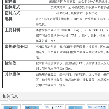
搅拌轴
采用自润滑耐磨轴套，适合于各种介质的搅拌
搅拌形式
桨式或锚式，还可根据实际情况和用户要求
密封方式
磁力密封，机械密封，填料密封。
电机
0.1~5
电机为普通直流电机，
10~25
一般采用直流电机，
爆电机。
主要材料
釜体材料主要采用
S30408
（
304
）、
S31603(316L)
、
S
据不同介质要求制作钛材（
TA2
）、镍材、钽材、锆材、
氟及衬镍（
Ni6
）。
常规釜盖开口
气相口配针形阀，液相口配针形阀及釜内插底管，固体
铂电阻，压力表安全爆破口配压力表及安全防爆装置，
咀。
控制仪
配有自动温度调节仪，控温精度
±1
℃
；具有转速显示及
调，能实现自动恒温的目的。
其他附件
如果用户在釜盖、釜体开口、内部结构、压力高低、搅
置（如冷凝回流装置、恒压加料罐、接收装置、冷凝器
安用户的要求加工制造。
相关信息：