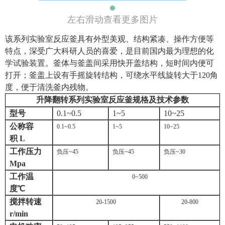
左右滑动查看更多图片
该系列实验室反应釜具有外型美观、结构紧凑、操作方便等
特点，深受广大科研人员的喜爱，是目前国内最为理想的化
学试验装置。釜体与釜盖间采用快开盖结构，短时间内便可
打开；釜盖上设有手摇旋转结构，可绕水平线旋转大于
120
角
度，便于清洗釜内残物。
升降翻转系列实验室反应釜规格及技术参数
型号
0.1~0.5
1~5
10~25
公称容
0.1~0.5
1~5
10~25
积
L
工作压力
负压
~45
负压
~45
负压
~30
Mpa
工作温
0~500
度
℃
搅拌转速
20-1500
20-800
r/min