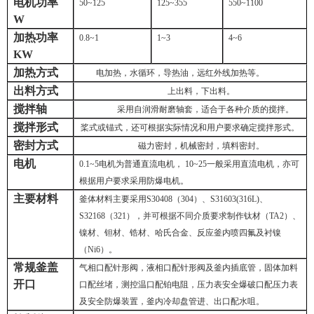
电机功率
50~125
125~355
550~1100
W
加热功率
0.8~1
1~3
4~6
KW
加热方式
电加热，水循环，导热油，远红外线加热等。
出料方式
上出料，下出料。
搅拌轴
采用自润滑耐磨轴套，适合于各种介质的搅拌。
搅拌形式
桨式或锚式，还可根据实际情况和用户要求确定搅拌形式。
密封方式
磁力密封，机械密封，填料密封。
电机
0.1~5
电机为普通直流电机，
10~25
一般采用直流电机，亦可
根据用户要求采用防爆电机。
主要材料
釜体材料主要采用
S30408
（
304
）、
S31603(316L)
、
S32168
（
321
），并可根据不同介质要求制作钛材（
TA2
）、
镍材、钽材、锆材、哈氏合金、反应釜内喷四氟及衬镍
（
Ni6
）。
常规釜盖
气相口配针形阀，液相口配针形阀及釜内插底管，固体加料
开口
口配丝堵，测控温口配铂电阻，压力表安全爆破口配压力表
及安全防爆装置，釜内冷却盘管进、出口配水咀。