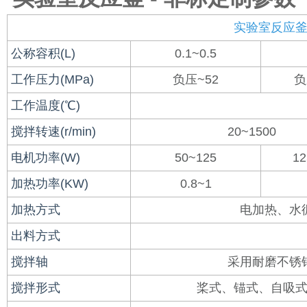
实验室反应
公称容积(L)
0.1~0.5
工作压力(MPa)
负压~52
负
工作温度(℃)
搅拌转速(r/min)
20~1500
电机功率(W)
50~125
12
加热功率(KW)
0.8~1
加热方式
电加热、水
出料方式
搅拌轴
采用耐磨不锈
搅拌形式
桨式、锚式、自吸