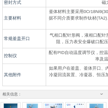
密封方式
磁
釜体材料主要采用0Cr18Ni9(304)、
主要材料
据不同介质要求制作钛材(TA
气相口配针形阀，液相口配针
常规釜盖开口
阻，压力表安全爆破口配
配有PID自动温度调节仪，控
控制仪
率及
如果用户在釜盖、釜体开口、
其他附件
冷凝回流装置、冷凝器、恒压
相关信息：