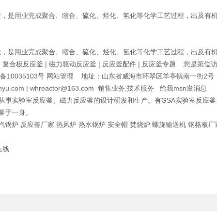
，是用业完成聚合、缩合、硫化、烃化、氢化等化学工艺过程，出及有
，是用业完成聚合、缩合、硫化、烃化、氢化等化学工艺过程，出及有机
 | 复合板反应釜 | 磁力驱动反应釜 | 反应釜配件 | 反应釜专题 您是第位
鲁ICP备10035103号 网站管理 地址：山东省威海市环翠区羊亭镇南一街2
anyu.com | whreactor@163.com 销售业务,技术服务 给我msn发消息
机械有限公司主要从事实验室反应釜、磁力反应釜的设计研发和生产。有GSA实验
釜于一身。
汽锅炉 反应釜厂家 热风炉 热水锅炉 安全帽 焚烧炉 螺旋输送机 钢格板厂
迅在线