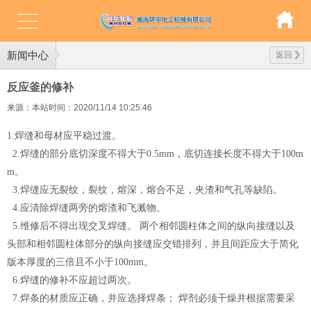
新闻中心
返回
反应釜的修补
来源：本站
时间：2020/11/14 10:25:46
1.焊缝和母材应平稳过渡。
2.焊缝的部分底切深度不得大于0.5mm，底切连接长度不得大于100m
m。
3.焊缝应无裂纹，裂纹，熔深，熔合不足，夹渣和气孔等缺陷。
4.应清除焊缝两旁的熔渣和飞溅物。
5.维修后不得出现交叉焊缝。 两个相邻圆柱体之间的纵向接缝以及
头部和相邻圆柱体部分的纵向接缝应交错排列，并且间距应大于简化
版本厚度的三倍且不小于100mm。
6.焊缝的修补不应超过两次。
7.焊条的材质应正确，并应选择焊条； 焊剂必须干燥并根据需要采